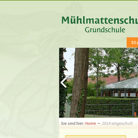
St
Sie sind hier:
Home
∼
2014 eingeschult