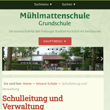
Suchmenu
Suchen
Die Grundschule für den Freiburger Stadtteil Hochdorf mit Benzhausen
HAUPTMENU
Sie sind hier:
Home
∼
Unsere Schule
∼
Schulleitung und
Verwaltung
Schulleitung und
Verwaltung