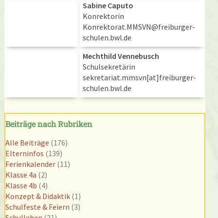
Sabine Caputo
Konrektorin
Konrektorat.MMSVN@freiburger-
schulen.bwl.de
Mechthild Vennebusch
Schulsekretärin
sekretariat.mmsvn[at]freiburger-
schulen.bwl.de
Beiträge nach Rubriken
Alle Beiträge
(176)
Elterninfos
(139)
Ferienkalender
(11)
Klasse 4a
(2)
Klasse 4b
(4)
Konzept & Didaktik
(1)
Schulfeste & Feiern
(3)
Schulleben
(21)