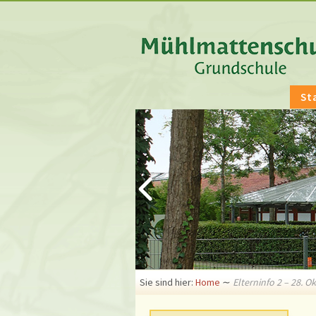
St
Sie sind hier:
Home
∼
Elterninfo 2 – 28. O