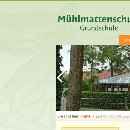
St
Sie sind hier:
Home
∼
Elterninfo 1 im SJ20