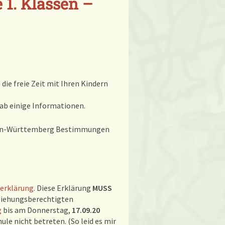
e 1. Klassen –
die freie Zeit mit Ihren Kindern
orab einige Informationen.
den-Württemberg Bestimmungen
serklärung
. Diese Erklärung
MUSS
rziehungsberechtigten
g
bis am Donnerstag,
17.09.20
hule nicht betreten. (So leid es mir