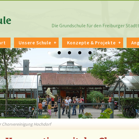
Die Grundschule für den Freiburger Stad
art
Unsere Schule
Konzepte & Projekte
An
r Chorvereinigung Hochdorf