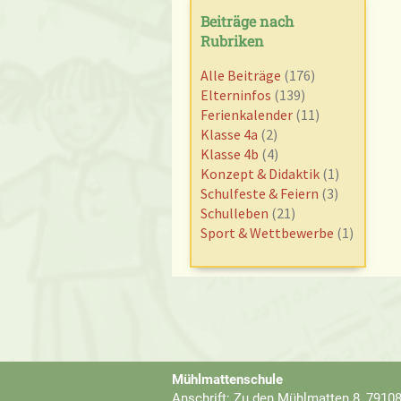
Beiträge nach
Rubriken
Alle Beiträge
(176)
Elterninfos
(139)
Ferienkalender
(11)
Klasse 4a
(2)
Klasse 4b
(4)
Konzept & Didaktik
(1)
Schulfeste & Feiern
(3)
Schulleben
(21)
Sport & Wettbewerbe
(1)
Mühlmattenschule
Anschrift: Zu den Mühlmatten 8, 79108