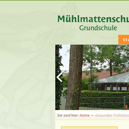
St
Sie sind hier:
Home
∼
Gesundes Frühstück