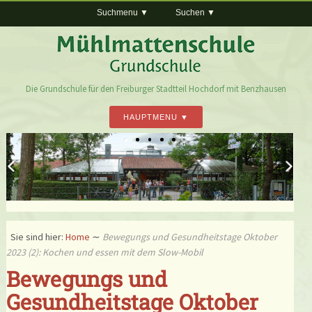
Suchmenu
Suchen
Die Grundschule für den Freiburger Stadtteil Hochdorf mit Benzhausen
HAUPTMENU
Sie sind hier:
Home
∼
Bewegungs und Gesundheitstage Oktober
2023 (2): Kochen und essen mit dem Slow-Mobil
Bewegungs und
Gesundheitstage Oktober