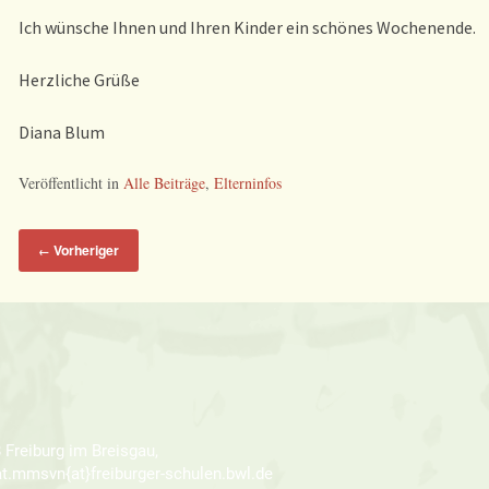
Ich wünsche Ihnen und Ihren Kinder ein schönes Wochenende.
Herzliche Grüße
Diana Blum
Veröffentlicht in
Alle Beiträge
,
Elterninfos
Vorheriger
←
 Freiburg im Breisgau,
iat.mmsvn{at}freiburger-schulen.bwl.de