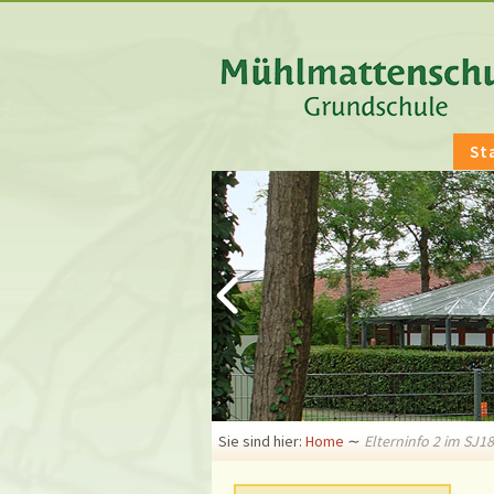
St
Sie sind hier:
Home
∼
Elterninfo 2 im SJ18